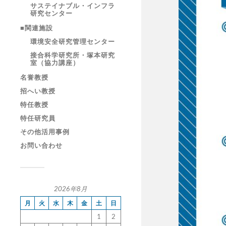
サステイナブル・インフラ
研究センター
■関連施設
環境安全研究管理センター
接合科学研究所・塚本研究
室（協力講座）
名誉教授
招へい教授
特任教授
特任研究員
その他活用事例
お問い合わせ
2026年8月
月
火
水
木
金
土
日
1
2