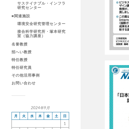
サステイナブル・インフラ
研究センター
■関連施設
環境安全研究管理センター
接合科学研究所・塚本研究
室（協力講座）
名誉教授
招へい教授
特任教授
特任研究員
その他活用事例
お問い合わせ
2024年9月
月
火
水
木
金
土
日
1