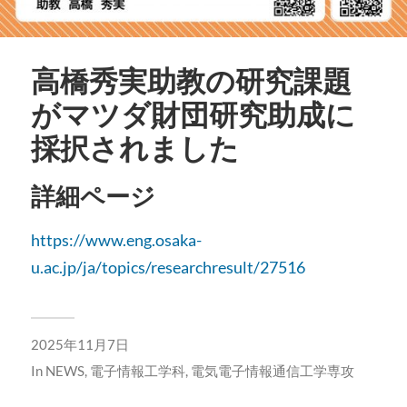
高橋秀実助教の研究課題
がマツダ財団研究助成に
採択されました
詳細ページ
https://www.eng.osaka-
u.ac.jp/ja/topics/researchresult/27516
2025年11月7日
In
NEWS
,
電子情報工学科
,
電気電子情報通信工学専攻