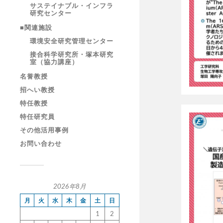
サステイナブル・インフラ
研究センター
■関連施設
環境安全研究管理センター
接合科学研究所・塚本研究
室（協力講座）
名誉教授
招へい教授
特任教授
特任研究員
その他活用事例
お問い合わせ
2026年8月
月
火
水
木
金
土
日
1
2